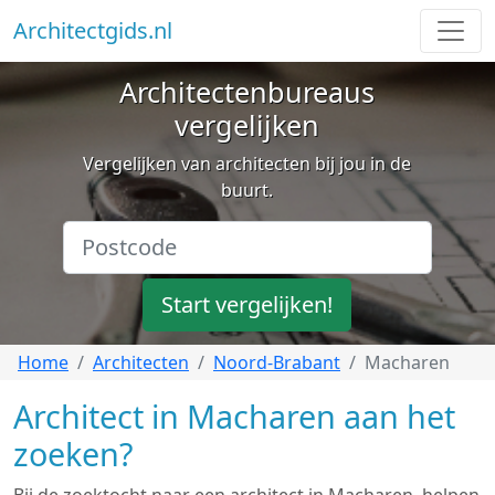
Architectgids.nl
Architectenbureaus
vergelijken
Vergelijken van architecten bij jou in de
buurt.
Start vergelijken!
Home
Architecten
Noord-Brabant
Macharen
Architect in Macharen aan het
zoeken?