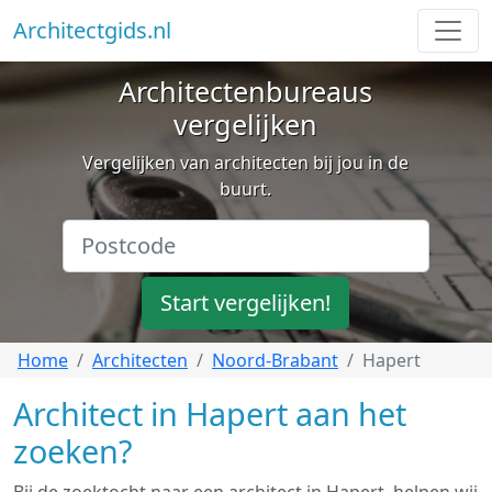
Architectgids.nl
Architectenbureaus
vergelijken
Vergelijken van architecten bij jou in de
buurt.
Start vergelijken!
Home
Architecten
Noord-Brabant
Hapert
Architect in Hapert aan het
zoeken?