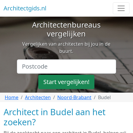
Architectgids.nl
Architectenbureaus
vergelijken
Vergelijken van architecten bij jou in de
buurt.
Start vergelijken!
Home
Architecten
Noord-Brabant
Budel
Architect in Budel aan het
zoeken?