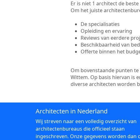
Er is niet 1 architect de bes
Om het juiste architectenbure
De specialisaties
Opleiding en ervaring
Reviews van eerdere pro
Beschikbaarheid van bedr
Offerte binnen het budg
Om bovenstaande punten te to
Wittem. Op basis hiervan is 
diverse architecten worden 
Architecten in Nederland
Wij streven naar een volledig overzicht van
architectenbureaus die officieel staan
ingeschreven. Onze gegevens worden dan 