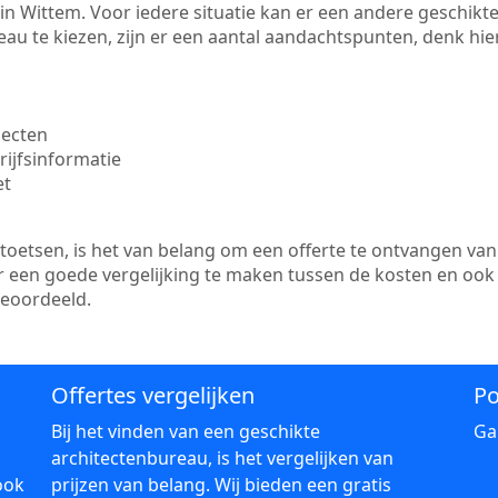
te in Wittem. Voor iedere situatie kan er een andere geschik
au te kiezen, zijn er een aantal aandachtspunten, denk hier
jecten
ijfsinformatie
et
etsen, is het van belang om een offerte te ontvangen van 
er een goede vergelijking te maken tussen de kosten en ook
beoordeeld.
Offertes vergelijken
Po
Bij het vinden van een geschikte
Ga
architectenbureau, is het vergelijken van
ook
prijzen van belang. Wij bieden een gratis