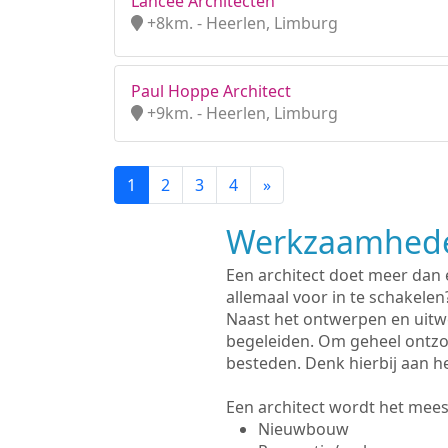
Lancée Architecten
+8km. - Heerlen, Limburg
Paul Hoppe Architect
+9km. - Heerlen, Limburg
1
2
3
4
»
Werkzaamhede
Een architect doet meer dan
allemaal voor in te schakelen
Naast het ontwerpen en uitw
begeleiden. Om geheel ontzo
besteden. Denk hierbij aan h
Een architect wordt het meest
Nieuwbouw