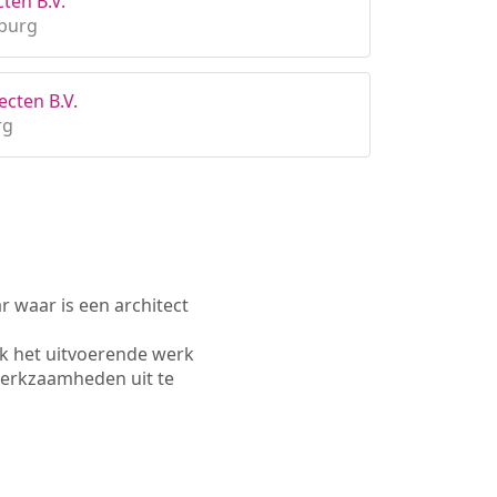
ten B.V.
mburg
cten B.V.
rg
waar is een architect
k het uitvoerende werk
werkzaamheden uit te