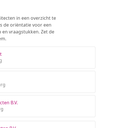
tecten in een overzicht te
s de oriëntatie voor een
n en vraagstukken. Zet de
em.
t
g
urg
cten B.V.
rg