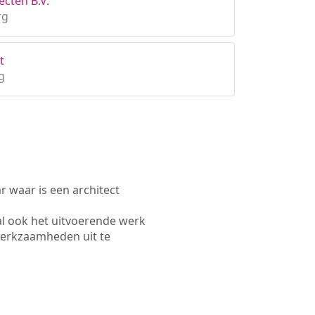
cten B.V.
rg
t
g
waar is een architect
l ook het uitvoerende werk
werkzaamheden uit te