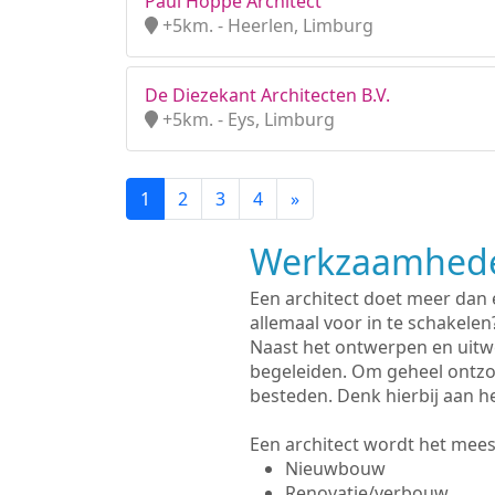
Paul Hoppe Architect
+5km. - Heerlen, Limburg
De Diezekant Architecten B.V.
+5km. - Eys, Limburg
1
2
3
4
»
Werkzaamhede
Een architect doet meer dan
allemaal voor in te schakelen
Naast het ontwerpen en uitw
begeleiden. Om geheel ontzo
besteden. Denk hierbij aan h
Een architect wordt het meest
Nieuwbouw
Renovatie/verbouw