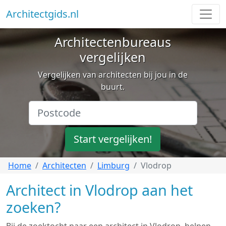
Architectgids.nl
Architectenbureaus
vergelijken
Vergelijken van architecten bij jou in de
buurt.
Start vergelijken!
Home
Architecten
Limburg
Vlodrop
Architect in Vlodrop aan het
zoeken?