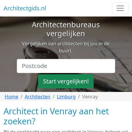
Architectgids.nl
Architectenbureaus
vergelijken
Vergelijken van architecten bij jou in de
buurt.
Start vergelijken!
Home
Architecten
Limburg
Venray
Architect in Venray aan het
zoeken?