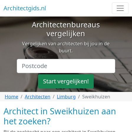
Architectgids.nl
Architectenbureaus
vergelijken
Vergelijken van architecten bij jou in de
buurt.
Start vergelijken!
Home
Architecten
Limburg
Sweikhuizen
Architect in Sweikhuizen aan
het zoeken?