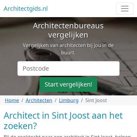
Architectgids.nl
Architectenbureaus
vergelijken
Vergelijken van architecten bij jou in de
buurt.
Start vergelijken!
Home
Architecten
Limburg
Sint Joost
Architect in Sint Joost aan het
zoeken?