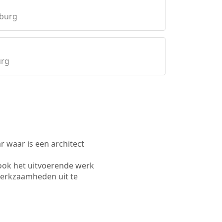
mburg
urg
waar is een architect
ook het uitvoerende werk
werkzaamheden uit te