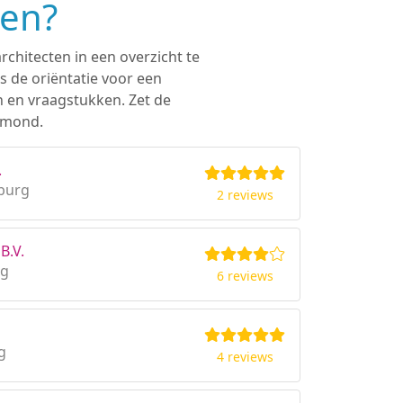
ken?
rchitecten in een overzicht te
s de oriëntatie voor een
n en vraagstukken. Zet de
ermond.
.
burg
2 reviews
B.V.
rg
6 reviews
g
4 reviews