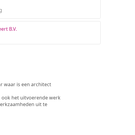
g
ert B.V.
waar is een architect
 ook het uitvoerende werk
werkzaamheden uit te