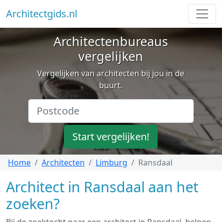
Architectgids.nl
Architectenbureaus
vergelijken
Vergelijken van architecten bij jou in de
buurt.
Start vergelijken!
Home
Architecten
Limburg
Ransdaal
Architect in Ransdaal aan het
zoeken?