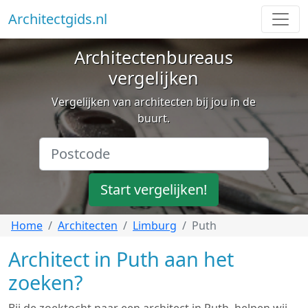
Architectgids.nl
Architectenbureaus
vergelijken
Vergelijken van architecten bij jou in de
buurt.
Start vergelijken!
Home
Architecten
Limburg
Puth
Architect in Puth aan het
zoeken?