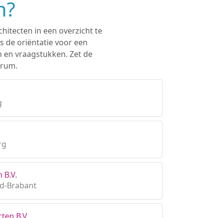
n?
hitecten in een overzicht te
s de oriëntatie voor een
n en vraagstukken. Zet de
trum.
g
rg
 B.V.
rd-Brabant
ten B.V.