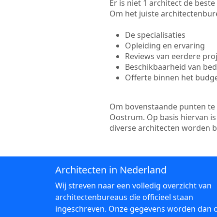
Er is niet 1 architect de bes
Om het juiste architectenbure
De specialisaties
Opleiding en ervaring
Reviews van eerdere pro
Beschikbaarheid van bedr
Offerte binnen het budg
Om bovenstaande punten te to
Oostrum. Op basis hiervan is
diverse architecten worden 
Architecten in Nederland
Wij streven naar een volledig overzicht van
architectenbureaus die officieel staan
ingeschreven. Onze gegevens worden dan 