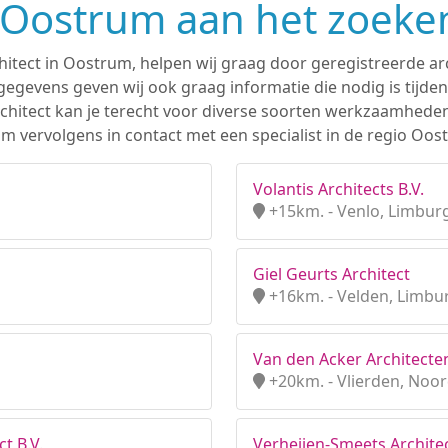
n Oostrum aan het zoeke
hitect in Oostrum, helpen wij graag door geregistreerde arc
gevens geven wij ook graag informatie die nodig is tijden
 architect kan je terecht voor diverse soorten werkzaamhede
m vervolgens in contact met een specialist in de regio Oos
Volantis Architects B.V.
+15km. - Venlo, Limbur
Giel Geurts Architect
+16km. - Velden, Limbu
Van den Acker Architecten
+20km. - Vlierden, Noo
t B.V.
Verheijen-Smeets Architec