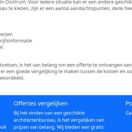
te in Oostrum. Voor iedere situatie kan er een andere gesch
au te kiezen, zijn er een aantal aandachtspunten, denk hier
jecten
ijfsinformatie
et
etsen, is het van belang om een offerte te ontvangen van 
 er een goede vergelijking te maken tussen de kosten en o
beoordeeld.
Offertes vergelijken
Po
Bij het vinden van een geschikte
Ga
architectenbureau, is het vergelijken van
ook
prijzen van belang. Wij bieden een gratis