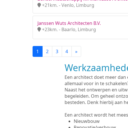
+21km. - Venlo, Limburg
Janssen Wuts Architecten B.V.
+23km. - Baarlo, Limburg
1
2
3
4
»
Werkzaamhede
Een architect doet meer dan
allemaal voor in te schakelen
Naast het ontwerpen en uitw
begeleiden. Om geheel ontzo
besteden. Denk hierbij aan h
Een architect wordt het meest
Nieuwbouw
Renovatie/verbouw