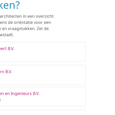
ken?
architecten in een overzicht
ens de oriëntatie voor een
n en vraagstukken. Zet de
wstadt.
ert B.V.
rn B.V.
en en Ingenieurs B.V.
g