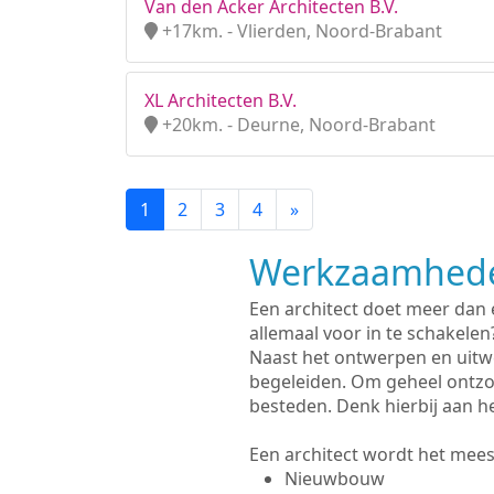
Van den Acker Architecten B.V.
+17km. - Vlierden, Noord-Brabant
XL Architecten B.V.
+20km. - Deurne, Noord-Brabant
1
2
3
4
»
Werkzaamhede
Een architect doet meer dan
allemaal voor in te schakelen
Naast het ontwerpen en uitw
begeleiden. Om geheel ontzo
besteden. Denk hierbij aan h
Een architect wordt het meest
Nieuwbouw