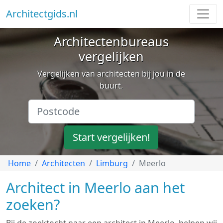
Architectgids.nl
Architectenbureaus
vergelijken
Vergelijken van architecten bij jou in de
buurt.
Start vergelijken!
Home
Architecten
Limburg
Meerlo
Architect in Meerlo aan het
zoeken?