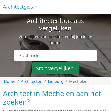
Architectgids.nl
Architectenbureaus
vergelijken
Vergelijken van architecten bij jou in de
buurt.
Start vergelijken!
Home
Architecten
Limburg
Mechelen
Architect in Mechelen aan het
zoeken?