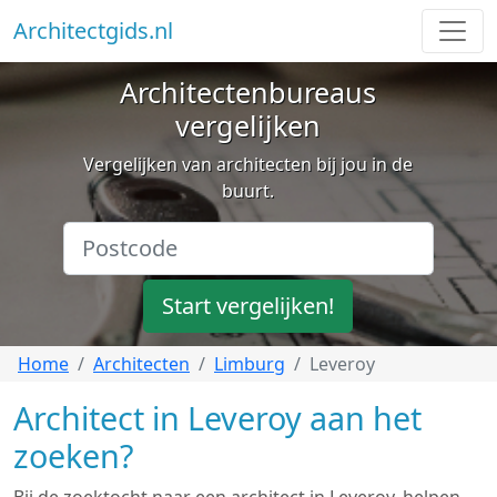
Architectgids.nl
Architectenbureaus
vergelijken
Vergelijken van architecten bij jou in de
buurt.
Start vergelijken!
Home
Architecten
Limburg
Leveroy
Architect in Leveroy aan het
zoeken?