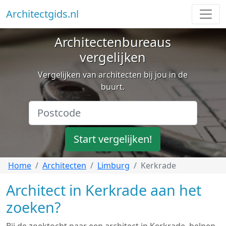
Architectgids.nl
Architectenbureaus
vergelijken
Vergelijken van architecten bij jou in de
buurt.
Start vergelijken!
Home
Architecten
Limburg
Kerkrade
Architect in Kerkrade aan het
zoeken?