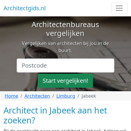
Architectgids.nl
Architectenbureaus
vergelijken
Vergelijken van architecten bij jou in de
buurt.
Start vergelijken!
Home
Architecten
Limburg
Jabeek
Architect in Jabeek aan het
zoeken?