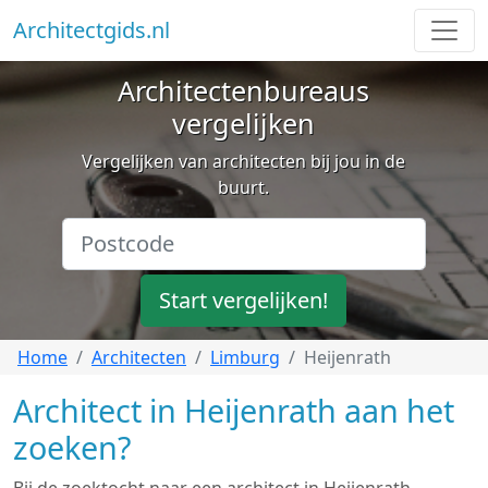
Architectgids.nl
Architectenbureaus
vergelijken
Vergelijken van architecten bij jou in de
buurt.
Start vergelijken!
Home
Architecten
Limburg
Heijenrath
Architect in Heijenrath aan het
zoeken?