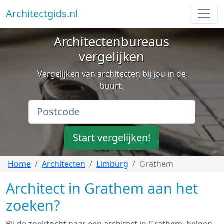
Architectgids.nl
Architectenbureaus
vergelijken
Vergelijken van architecten bij jou in de
buurt.
Start vergelijken!
Home
Architecten
Limburg
Grathem
Architect in Grathem aan het
zoeken?