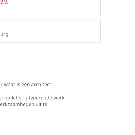
B.V.
burg
waar is een architect
en ook het uitvoerende werk
werkzaamheden uit te