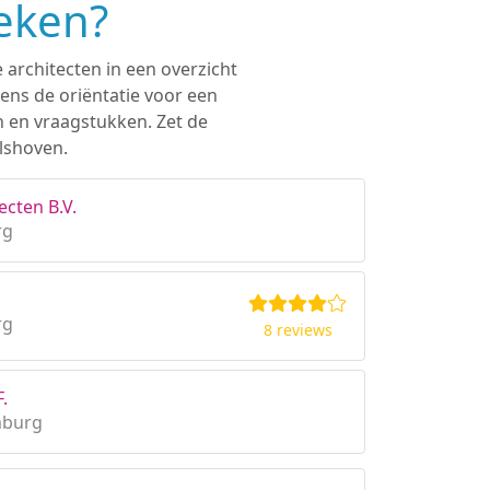
oeken?
 architecten in een overzicht
ens de oriëntatie voor een
n en vraagstukken. Zet de
lshoven.
cten B.V.
rg
rg
8 reviews
.
mburg