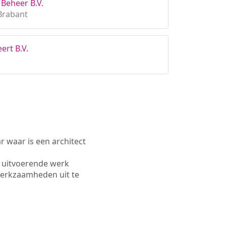
 Beheer B.V.
Brabant
ert B.V.
waar is een architect
t uitvoerende werk
werkzaamheden uit te