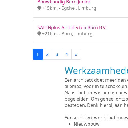
Bouwkundig Buro Junior
+15km. - Egchel, Limburg
SATIJNplus Architecten Born B.V.
+21km. - Born, Limburg
1
2
3
4
»
Werkzaamhede
Een architect doet meer dan
allemaal voor in te schakelen
Naast het ontwerpen en uitwe
begeleiden. Om geheel ontzo
besteden. Denk hierbij aan h
Een architect wordt het meest
Nieuwbouw