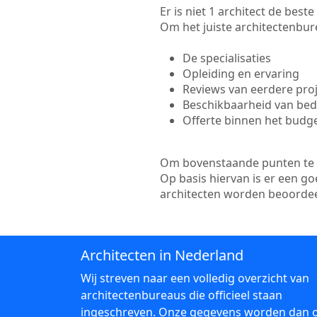
Er is niet 1 architect de best
Om het juiste architectenbure
De specialisaties
Opleiding en ervaring
Reviews van eerdere pro
Beschikbaarheid van bedr
Offerte binnen het budg
Om bovenstaande punten te to
Op basis hiervan is er een g
architecten worden beoordee
Architecten in Nederland
Wij streven naar een volledig overzicht van
architectenbureaus die officieel staan
ingeschreven. Onze gegevens worden dan 