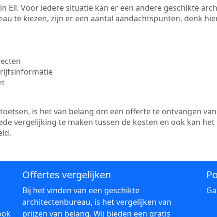
e in Ell. Voor iedere situatie kan er een andere geschikte a
au te kiezen, zijn er een aantal aandachtspunten, denk hier
jecten
ijfsinformatie
et
etsen, is het van belang om een offerte te ontvangen van m
oede vergelijking te maken tussen de kosten en ook kan het
ld.
Offertes vergelijken
Po
Bij het vinden van een geschikte
Ga
architectenbureau, is het vergelijken van
ook
prijzen van belang. Wij bieden een gratis