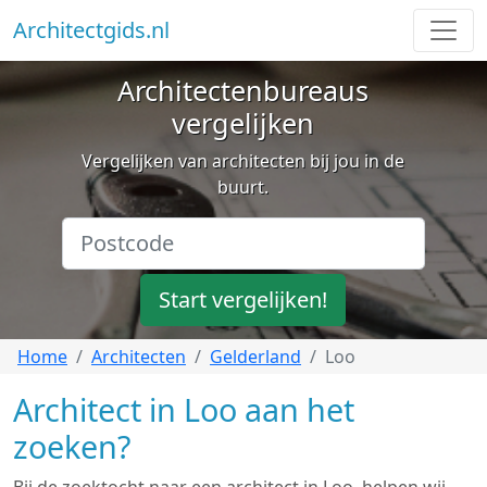
Architectgids.nl
Architectenbureaus
vergelijken
Vergelijken van architecten bij jou in de
buurt.
Start vergelijken!
Home
Architecten
Gelderland
Loo
Architect in Loo aan het
zoeken?