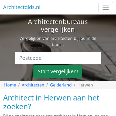
Architectgids.nl
Architectenbureaus
vergelijken
Vergelijken van architecten bij jou in de
buurt.
Start vergelijken!
Home
Architecten
Gelderland
Herwen
Architect in Herwen aan het
zoeken?