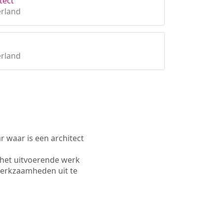
tect
erland
erland
waar is een architect
 het uitvoerende werk
werkzaamheden uit te