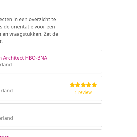
ecten in een overzicht te
s de oriëntatie voor een
n en vraagstukken. Zet de
t.
n Architect HBO-BNA
rland
erland
1 review
erland