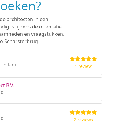
zoeken?
de architecten in een
ig is tijdens de oriëntatie
rkzaamheden en vraagstukken.
io Scharsterbrug.
riesland
1 review
ct B.V.
nd
nd
2 reviews