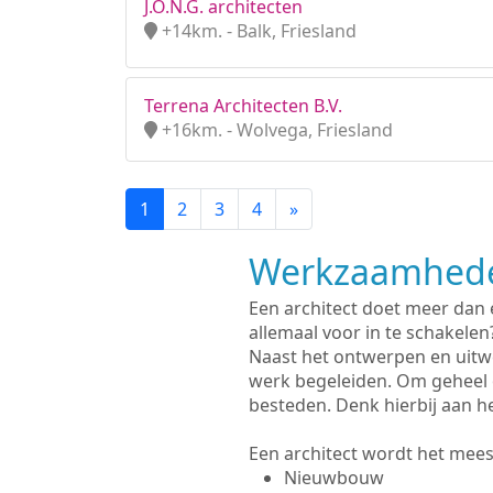
J.O.N.G. architecten
+14km. - Balk, Friesland
Terrena Architecten B.V.
+16km. - Wolvega, Friesland
1
2
3
4
»
Werkzaamhede
Een architect doet meer dan
allemaal voor in te schakelen
Naast het ontwerpen en uitw
werk begeleiden. Om geheel 
besteden. Denk hierbij aan h
Een architect wordt het meest
Nieuwbouw