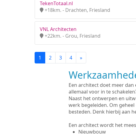
TekenTotaal.nl
+18km. - Drachten, Friesland
VNL Architecten
+22km. - Grou, Friesland
1
2
3
4
»
Werkzaamhede
Een architect doet meer dan
allemaal voor in te schakelen
Naast het ontwerpen en uitw
werk begeleiden. Om geheel 
besteden. Denk hierbij aan h
Een architect wordt het meest
Nieuwbouw