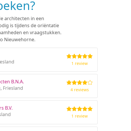
zoeken?
e architecten in een
ig is tijdens de oriëntatie
rkzaamheden en vraagstukken.
gio Nieuwehorne.
iesland
1 review
cten B.N.A.
 Friesland
4 reviews
s B.V.
sland
1 review