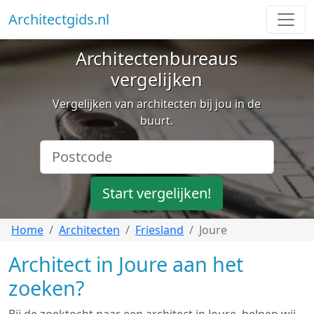
Architectgids.nl
Architectenbureaus
vergelijken
Vergelijken van architecten bij jou in de
buurt.
Start vergelijken!
Home
Architecten
Friesland
Joure
Architect in Joure aan het
zoeken?