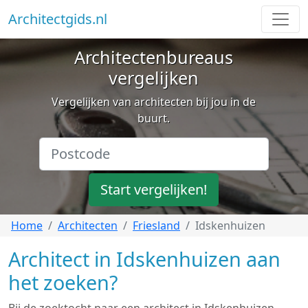
Architectgids.nl
Architectenbureaus
vergelijken
Vergelijken van architecten bij jou in de
buurt.
Start vergelijken!
Home
Architecten
Friesland
Idskenhuizen
Architect in Idskenhuizen aan
het zoeken?