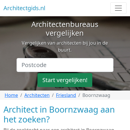
Architectgids.nl
Architectenbureaus
vergelijken
Vergelijken van architecten bij jou in de
buurt.
Start vergelijken!
Home
Architecten
Friesland
Boornzwaag
Architect in Boornzwaag aan
het zoeken?