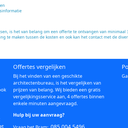
ten
sinformatie
en, is het van belang om een offerte te ontvangen van minimaal 3
king te maken tussen de kosten en ook kan het contact met de dive
Offertes vergelijken
Po
Bij het vinden van een geschikte
Ga
architectenbureau, is het vergelijken van
ook
prijzen van belang. Wij bieden een gratis
vergelijkingsservice aan, 4 offertes binnen
enkele minuten aangevraagd.
Hulp bij uw aanvraag?
t
085 004 5496
et
Vraag het Bram: