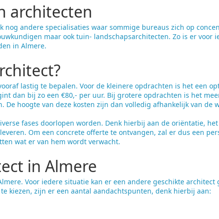
n architecten
ok nog andere specialisaties waar sommige bureaus zich op concent
uwkundigen maar ook tuin- landschapsarchitecten. Zo is er voor 
nden in Almere.
rchitect?
vooraf lastig te bepalen. Voor de kleinere opdrachten is het een op
egint dan bij zo een €80,- per uur. Bij grotere opdrachten is het me
n. De hoogte van deze kosten zijn dan volledig afhankelijk van de w
 diverse fases doorlopen worden. Denk hierbij aan de oriëntatie, he
leveren. Om een concrete offerte te ontvangen, zal er dus een pers
atten wat er van hem wordt verwacht.
tect in Almere
n Almere. Voor iedere situatie kan er een andere geschikte architec
te kiezen, zijn er een aantal aandachtspunten, denk hierbij aan: