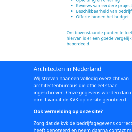
Reviews van eerdere projec
Beschikbaarheid van bedrijf
Offerte binnen het budget
Om bovenstaande punten te toets
hiervan is er een goede vergelij
beoordeeld.
Architecten in Nederland
Wij streven naar een volledig overzicht van
architectenbureaus die officieel staan
ingeschreven. Onze gegevens worden dan 
direct vanuit de KVK op de site genoteerd.
Ook vermelding op onze site?
Zorg dat de kvk de bedrijfsgegevens correc
heeft genoteerd en neem daarna
contact
m