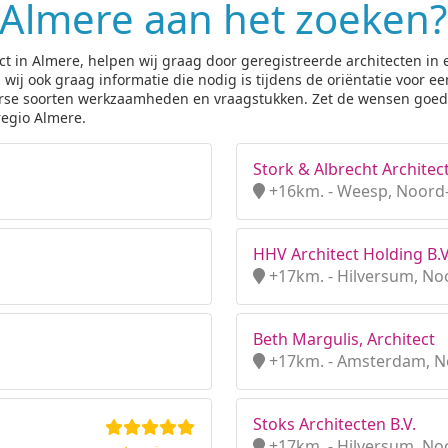
n Almere aan het zoeken?
ect in Almere, helpen wij graag door geregistreerde architecten in
j ook graag informatie die nodig is tijdens de oriëntatie voor een
iverse soorten werkzaamheden en vraagstukken. Zet de wensen goed 
regio Almere.
Stork & Albrecht Architec
+16km. - Weesp, Noord
HHV Architect Holding B.V
+17km. - Hilversum, No
Beth Margulis, Architect
+17km. - Amsterdam, N
Stoks Architecten B.V.
+17km. - Hilversum, No