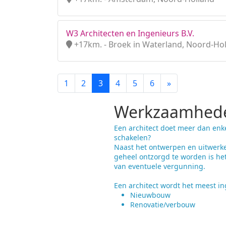
W3 Architecten en Ingenieurs B.V.
+17km. - Broek in Waterland, Noord-Ho
1
2
3
4
5
6
»
Werkzaamhede
Een architect doet meer dan enk
schakelen?
Naast het ontwerpen en uitwerke
geheel ontzorgd te worden is he
van eventuele vergunning.
Een architect wordt het meest ing
Nieuwbouw
Renovatie/verbouw