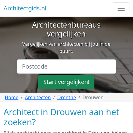
Architectgids.nl
Architectenbureaus
vergelijken
Vergelijken van architecten bij jou in de
buurt.
Start vergelijken!
Home
Architecten
Drenthe
Drouwen
Architect in Drouwen aan het
zoeken?