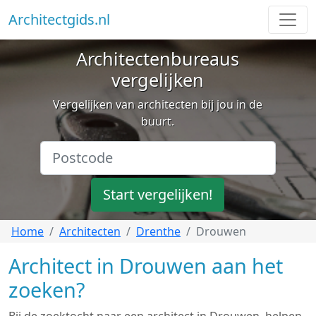
Architectgids.nl
Architectenbureaus
vergelijken
Vergelijken van architecten bij jou in de
buurt.
Start vergelijken!
Home
Architecten
Drenthe
Drouwen
Architect in Drouwen aan het
zoeken?