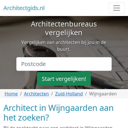
Architectgids.nl
Architectenbureaus
vergelijken
Vergelijken van architecten bij jou in de
buurt.
Start vergelijken!
Home
Architecten
Zuid-Holland
Wijngaarden
Architect in Wijngaarden aan
het zoeken?