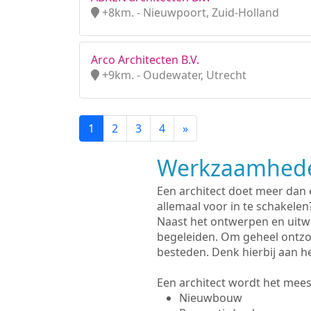
+8km. - Nieuwpoort, Zuid-Holland
Arco Architecten B.V.
+9km. - Oudewater, Utrecht
1
2
3
4
»
Werkzaamhede
Een architect doet meer dan
allemaal voor in te schakelen
Naast het ontwerpen en uitwe
begeleiden. Om geheel ontzo
besteden. Denk hierbij aan h
Een architect wordt het meest
Nieuwbouw