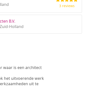
lland
3 reviews
cten B.V.
Zuid-Holland
waar is een architect
ok het uitvoerende werk
werkzaamheden uit te