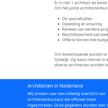
Er is niet 1 architect de best
Om het juiste architectenbure
De specialisaties
Opleiding en ervaring
Reviews van eerdere pro
Beschikbaarheid van bedr
Offerte binnen het budg
Om bovenstaande punten te to
Stolwijk. Op basis hiervan is
diverse architecten worden 
Architecten in Nederland
Wij streven naar een volledig overzicht van
architectenbureaus die officieel staan
ingeschreven. Onze gegevens worden dan 