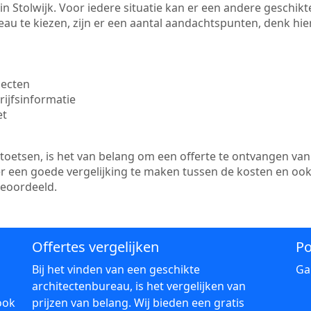
e in Stolwijk. Voor iedere situatie kan er een andere geschi
au te kiezen, zijn er een aantal aandachtspunten, denk hier
jecten
ijfsinformatie
et
etsen, is het van belang om een offerte te ontvangen van 
 er een goede vergelijking te maken tussen de kosten en oo
beoordeeld.
Offertes vergelijken
Po
Bij het vinden van een geschikte
Ga
architectenbureau, is het vergelijken van
ook
prijzen van belang. Wij bieden een gratis