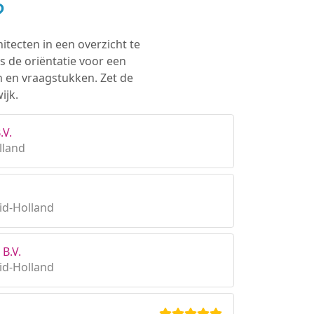
?
itecten in een overzicht te
s de oriëntatie voor een
n en vraagstukken. Zet de
ijk.
.V.
lland
id-Holland
B.V.
id-Holland