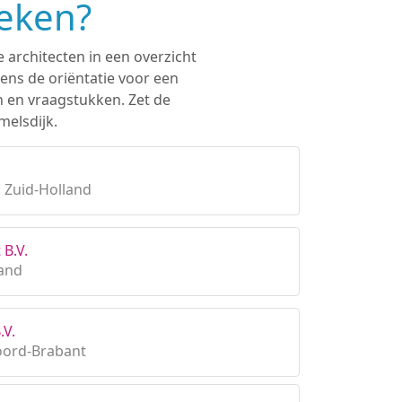
oeken?
 architecten in een overzicht
ens de oriëntatie voor een
n en vraagstukken. Zet de
melsdijk.
 Zuid-Holland
 B.V.
land
.V.
oord-Brabant