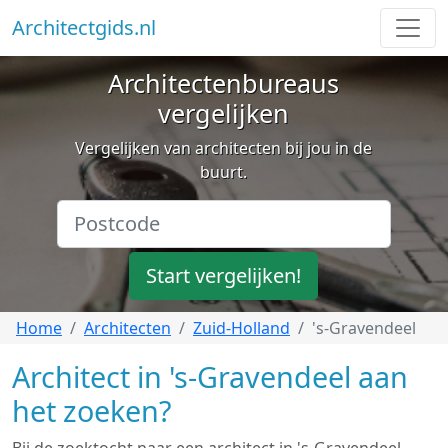
Architectgids.nl
Architectenbureaus
vergelijken
Vergelijken van architecten bij jou in de
buurt.
Start vergelijken!
Home
Architecten
Zuid-Holland
's-Gravendeel
Architect in 's-Gravendeel aan
het zoeken?