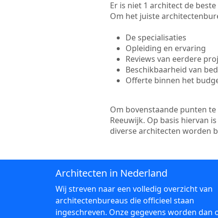
Er is niet 1 architect de bes
Om het juiste architectenbure
De specialisaties
Opleiding en ervaring
Reviews van eerdere pro
Beschikbaarheid van bedr
Offerte binnen het budg
Om bovenstaande punten te to
Reeuwijk. Op basis hiervan i
diverse architecten worden 
Architecten in Nederland
Wij streven naar een volledig overzicht van
architectenbureaus die officieel staan
ingeschreven. Onze gegevens worden dan 