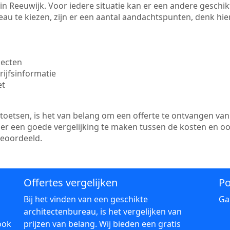
te in Reeuwijk. Voor iedere situatie kan er een andere gesch
au te kiezen, zijn er een aantal aandachtspunten, denk hier
jecten
ijfsinformatie
et
etsen, is het van belang om een offerte te ontvangen van 
s er een goede vergelijking te maken tussen de kosten en o
beoordeeld.
Offertes vergelijken
Po
Bij het vinden van een geschikte
Ga
architectenbureau, is het vergelijken van
ook
prijzen van belang. Wij bieden een gratis