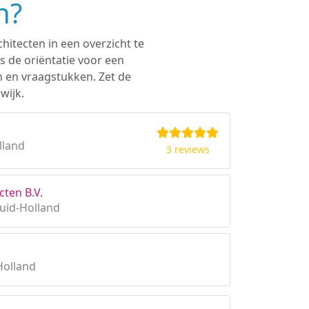
n?
hitecten in een overzicht te
s de oriëntatie voor een
n en vraagstukken. Zet de
wijk.
lland
3 reviews
cten B.V.
uid-Holland
Holland