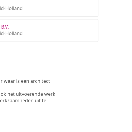
id-Holland
B.V.
id-Holland
waar is een architect
ook het uitvoerende werk
werkzaamheden uit te