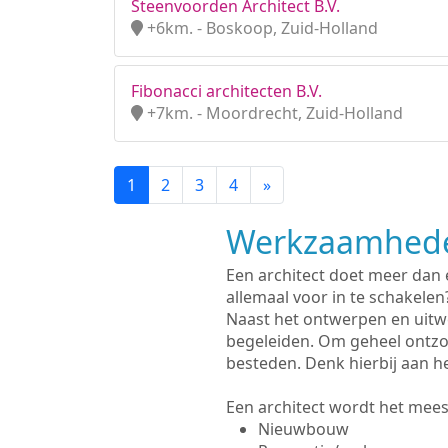
Steenvoorden Architect B.V.
+6km. - Boskoop, Zuid-Holland
Fibonacci architecten B.V.
+7km. - Moordrecht, Zuid-Holland
1
2
3
4
»
Werkzaamhede
Een architect doet meer dan
allemaal voor in te schakelen
Naast het ontwerpen en uitw
begeleiden. Om geheel ontzo
besteden. Denk hierbij aan h
Een architect wordt het meest
Nieuwbouw