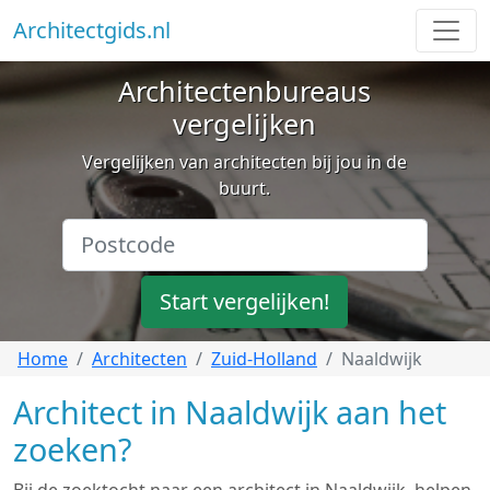
Architectgids.nl
Architectenbureaus
vergelijken
Vergelijken van architecten bij jou in de
buurt.
Start vergelijken!
Home
Architecten
Zuid-Holland
Naaldwijk
Architect in Naaldwijk aan het
zoeken?