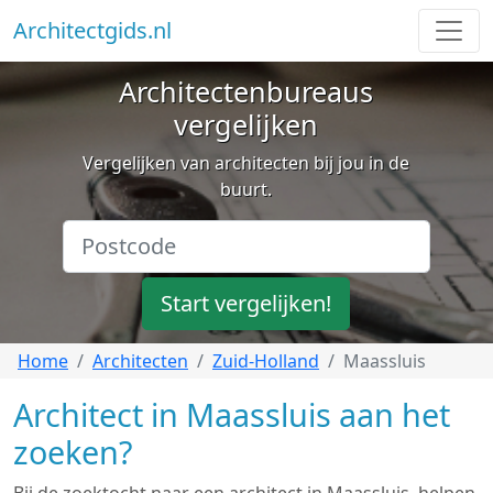
Architectgids.nl
Architectenbureaus
vergelijken
Vergelijken van architecten bij jou in de
buurt.
Start vergelijken!
Home
Architecten
Zuid-Holland
Maassluis
Architect in Maassluis aan het
zoeken?