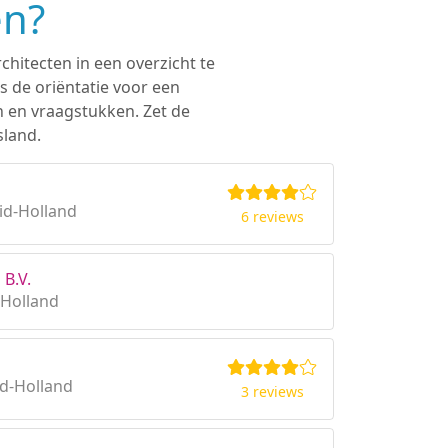
en?
chitecten in een overzicht te
s de oriëntatie voor een
n en vraagstukken. Zet de
sland.
id-Holland
6 reviews
B.V.
-Holland
id-Holland
3 reviews