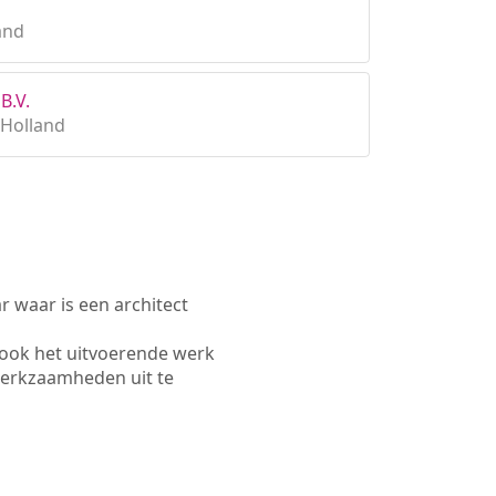
and
B.V.
-Holland
waar is een architect
ook het uitvoerende werk
werkzaamheden uit te