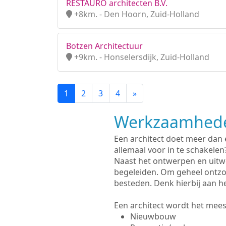
RESTAURO architecten B.V.
+8km. - Den Hoorn, Zuid-Holland
Botzen Architectuur
+9km. - Honselersdijk, Zuid-Holland
1
2
3
4
»
Werkzaamhede
Een architect doet meer dan
allemaal voor in te schakelen
Naast het ontwerpen en uitw
begeleiden. Om geheel ontzo
besteden. Denk hierbij aan h
Een architect wordt het meest
Nieuwbouw