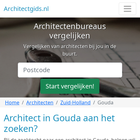
Architectgids.nl
Architectenbureaus
vergelijken
Vergelijken van architecten bij jou in de
buurt.
Start vergelijken!
Home
Architecten
Zuid-Holland
Gouda
Architect in Gouda aan het
zoeken?