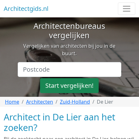
Architectgids.nl
Architectenbureaus
vergelijken
Vergelijken van architecten bij jou in de
buurt.
Start vergelijken!
Home
Architecten
Zuid-Holland
De Lier
Architect in De Lier aan het
zoeken?