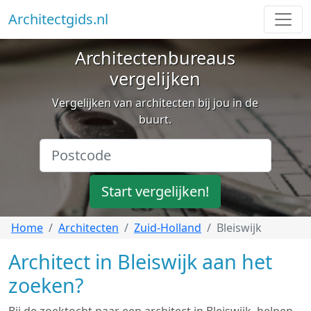
Architectgids.nl
Architectenbureaus
vergelijken
Vergelijken van architecten bij jou in de
buurt.
Start vergelijken!
Home
Architecten
Zuid-Holland
Bleiswijk
Architect in Bleiswijk aan het
zoeken?