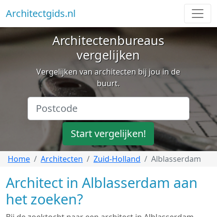
Architectgids.nl
Architectenbureaus
vergelijken
Vergelijken van architecten bij jou in de
buurt.
Start vergelijken!
Home
Architecten
Zuid-Holland
Alblasserdam
Architect in Alblasserdam aan
het zoeken?