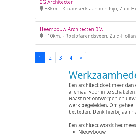
2G Architecten
+8km. - Koudekerk aan den Rijn, Zuid-H
Heembouw Architecten B.V.
+10km. - Roelofarendsveen, Zuid-Holla
1
2
3
4
»
Werkzaamhede
Een architect doet meer dan
allemaal voor in te schakelen
Naast het ontwerpen en uitw
werk begeleiden. Om geheel 
besteden. Denk hierbij aan h
Een architect wordt het meest
Nieuwbouw