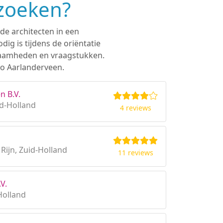
 zoeken?
de architecten in een
ig is tijdens de oriëntatie
rkzaamheden en vraagstukken.
io Aarlanderveen.
n B.V.
d-Holland
4 reviews
Rijn, Zuid-Holland
11 reviews
V.
Holland