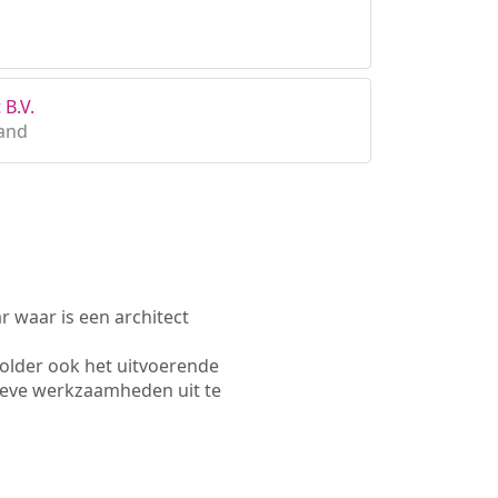
 B.V.
land
waar is een architect
older ook het uitvoerende
ieve werkzaamheden uit te