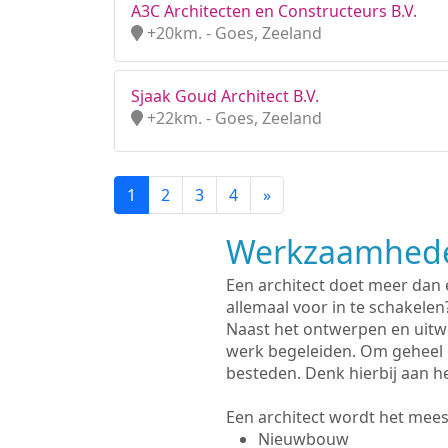
A3C Architecten en Constructeurs B.V.
+20km. - Goes, Zeeland
Sjaak Goud Architect B.V.
+22km. - Goes, Zeeland
1
2
3
4
»
Werkzaamhede
Een architect doet meer dan
allemaal voor in te schakelen
Naast het ontwerpen en uitw
werk begeleiden. Om geheel 
besteden. Denk hierbij aan h
Een architect wordt het meest
Nieuwbouw