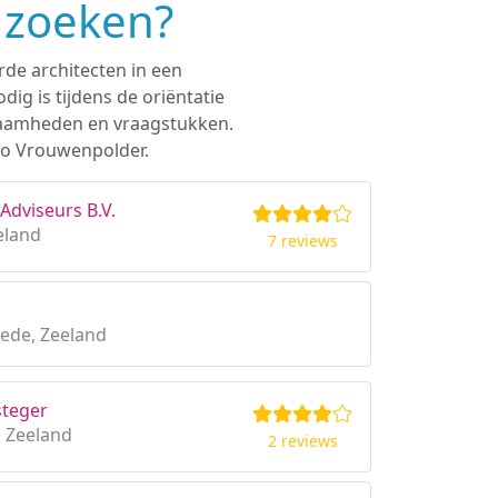
 zoeken?
rde architecten in een
ig is tijdens de oriëntatie
rkzaamheden en vraagstukken.
gio Vrouwenpolder.
Adviseurs B.V.
eland
7 reviews
ede, Zeeland
steger
 Zeeland
2 reviews